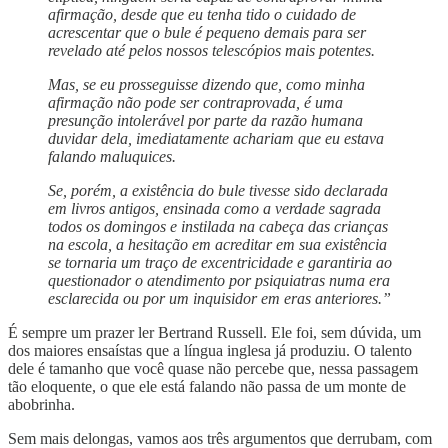
afirmação, desde que eu tenha tido o cuidado de
acrescentar que o bule é pequeno demais para ser
revelado até pelos nossos telescópios mais potentes.
Mas, se eu prosseguisse dizendo que, como minha
afirmação não pode ser contraprovada, é uma
presunção intolerável por parte da razão humana
duvidar dela, imediatamente achariam que eu estava
falando maluquices.
Se, porém, a existência do bule tivesse sido declarada
em livros antigos, ensinada como a verdade sagrada
todos os domingos e instilada na cabeça das crianças
na escola, a hesitação em acreditar em sua existência
se tornaria um traço de excentricidade e garantiria ao
questionador o atendimento por psiquiatras numa era
esclarecida ou por um inquisidor em eras anteriores.”
É sempre um prazer ler Bertrand Russell. Ele foi, sem dúvida, um
dos maiores ensaístas que a língua inglesa já produziu. O talento
dele é tamanho que você quase não percebe que, nessa passagem
tão eloquente, o que ele está falando não passa de um monte de
abobrinha.
Sem mais delongas, vamos aos três argumentos que derrubam, com