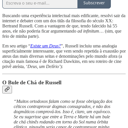
Subscrever
Buscando uma experiência intelectual mais edificante, resolvi sair da
internet e debater com um dos titãs da filosofia do século XX:
Bertrand Russell. Com a vantagem de que, tendo falecido há 55
anos, ele não poderia ficar argumentando
ad infinitum
… (sim, que
feio de minha parte).
Em seu artigo “
Existe um Deus?
”, Russell incluiu uma analogia
superficialmente interessante, que vem sendo repetida à exaustão por
ateus das mais diversas seitas e denominações pelo mundo afora (a
citação mais famosa é de Richard Dawkins, em seu roteiro de cine
privê ateísta, ‘
Deus, um Delírio’
):
O Bule de Chá de Russell
“Muitos ortodoxos falam como se fosse obrigação dos
céticos contraprovar dogmas consagrados, e não dos
dogmáticos comprová-los. Isso é, claro, um equívoco.
Se eu sugerisse que entre a Terra e Marte há um bule
de chá chinês rodando em torno do Sol numa órbita
elíptica, ninguém seria capaz de contraprovar minha