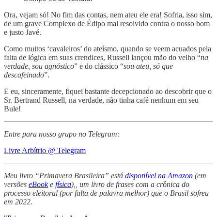
Ora, vejam só! No fim das contas, nem ateu ele era! Sofria, isso sim,
de um grave Complexo de Édipo mal resolvido contra o nosso bom
e justo Javé.
Como muitos ‘cavaleiros’ do ateísmo, quando se veem acuados pela
falta de lógica em suas crendices, Russell lançou mão do velho “
na
verdade, sou agnóstico
” e do clássico “
sou ateu, só que
descafeinado
”.
E eu, sinceramente, fiquei bastante decepcionado ao descobrir que o
Sr. Bertrand Russell, na verdade, não tinha café nenhum em seu
Bule!
Entre para nosso grupo no Telegram:
Livre Arbítrio @ Telegram
Meu livro “Primavera Brasileira” está
disponível na Amazon
(em
versões
eBook
e
física
),, um livro de frases com a crônica do
processo eleitoral (por falta de palavra melhor) que o Brasil sofreu
em 2022.