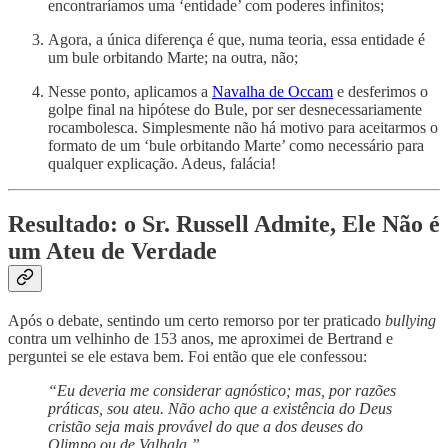
encontraríamos uma ‘entidade’ com poderes infinitos;
Agora, a única diferença é que, numa teoria, essa entidade é
um bule orbitando Marte; na outra, não;
Nesse ponto, aplicamos a
Navalha de Occam
e desferimos o
golpe final na hipótese do Bule, por ser desnecessariamente
rocambolesca. Simplesmente não há motivo para aceitarmos o
formato de um ‘bule orbitando Marte’ como necessário para
qualquer explicação. Adeus, falácia!
Resultado: o Sr. Russell Admite, Ele Não é
um Ateu de Verdade
Após o debate, sentindo um certo remorso por ter praticado
bullying
contra um velhinho de 153 anos, me aproximei de Bertrand e
perguntei se ele estava bem. Foi então que ele confessou:
“Eu deveria me considerar agnóstico; mas, por razões
práticas, sou ateu. Não acho que a existência do Deus
cristão seja mais provável do que a dos deuses do
Olimpo ou de Valhala.”