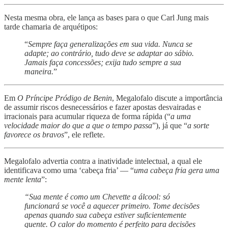
Nesta mesma obra, ele lança as bases para o que Carl Jung mais
tarde chamaria de arquétipos:
“
Sempre faça generalizações em sua vida. Nunca se
adapte; ao contrário, tudo deve se adaptar ao sábio.
Jamais faça concessões; exija tudo sempre a sua
maneira.
”
Em
O Príncipe Pródigo de Benin
, Megalofalo discute a importância
de assumir riscos desnecessários e fazer apostas desvairadas e
irracionais para acumular riqueza de forma rápida (“
a uma
velocidade maior do que a que o tempo passa
”), já que “
a sorte
favorece os bravos
”, ele reflete.
Megalofalo advertia contra a inatividade intelectual, a qual ele
identificava como uma ‘cabeça fria’ — “
uma cabeça fria gera uma
mente lenta
”:
“Sua mente é como um Chevette a álcool: só
funcionará se você a aquecer primeiro. Tome decisões
apenas quando sua cabeça estiver suficientemente
quente. O calor do momento é perfeito para decisões