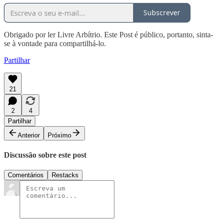
Subscrever
Obrigado por ler Livre Arbítrio. Este Post é público, portanto, sinta-
se à vontade para compartilhá-lo.
Partilhar
21
2
4
Partilhar
Anterior
Próximo
Discussão sobre este post
Comentários
Restacks