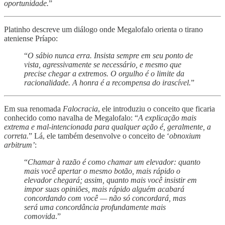
oportunidade.
”
Platinho descreve um diálogo onde Megalofalo orienta o tirano
ateniense Príapo:
“
O sábio nunca erra. Insista sempre em seu ponto de
vista, agressivamente se necessário, e mesmo que
precise chegar a extremos. O orgulho é o limite da
racionalidade. A honra é a recompensa do irascível.
”
Em sua renomada
Falocracia
, ele introduziu o conceito que ficaria
conhecido como navalha de Megalofalo: “
A explicação mais
extrema e mal-intencionada para qualquer ação é, geralmente, a
correta.
” Lá, ele também desenvolve o conceito de ‘
obnoxium
arbitrum’
:
“
Chamar à razão é como chamar um elevador: quanto
mais você apertar o mesmo botão, mais rápido o
elevador chegará; assim, quanto mais você insistir em
impor suas opiniões, mais rápido alguém acabará
concordando com você — não só concordará, mas
será uma concordância profundamente mais
comovida
.”