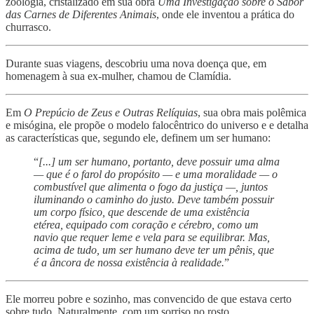
zoologia, cristalizado em sua obra
Uma Investigação sobre o Sabor
das Carnes de Diferentes Animais
, onde ele inventou a prática do
churrasco.
Durante suas viagens, descobriu uma nova doença que, em
homenagem à sua ex-mulher, chamou de Clamídia.
Em
O Prepúcio de Zeus e Outras Relíquias
, sua obra mais polêmica
e misógina, ele propõe o modelo falocêntrico do universo e e detalha
as características que, segundo ele, definem um ser humano:
“
[...] um ser humano, portanto, deve possuir uma alma
— que é o farol do propósito — e uma moralidade — o
combustível que alimenta o fogo da justiça —, juntos
iluminando o caminho do justo. Deve também possuir
um corpo físico, que descende de uma existência
etérea, equipado com coração e cérebro, como um
navio que requer leme e vela para se equilibrar. Mas,
acima de tudo, um ser humano deve ter um pênis, que
é a âncora de nossa existência à realidade.
”
Ele morreu pobre e sozinho, mas convencido de que estava certo
sobre tudo. Naturalmente, com um sorriso no rosto.