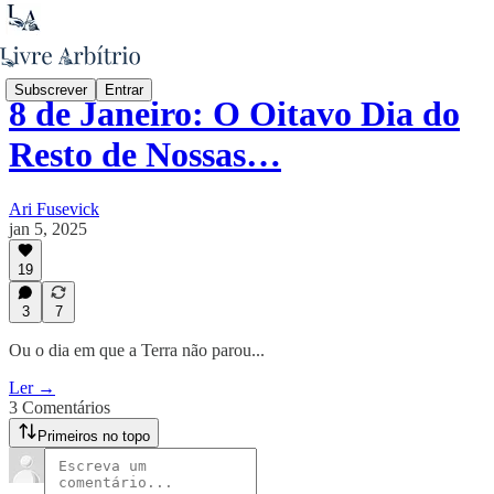
Subscrever
Entrar
8 de Janeiro: O Oitavo Dia do
Resto de Nossas…
Ari Fusevick
jan 5, 2025
19
3
7
Ou o dia em que a Terra não parou...
Ler →
3 Comentários
Primeiros no topo