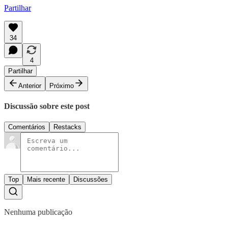
Partilhar
34
4
Partilhar
Anterior
Próximo
Discussão sobre este post
Comentários
Restacks
Top
Mais recente
Discussões
Nenhuma publicação