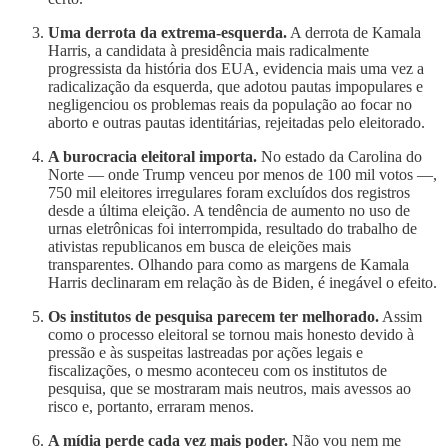
Uma derrota da extrema-esquerda.
A derrota de Kamala
Harris, a candidata à presidência mais radicalmente
progressista da história dos EUA, evidencia mais uma vez a
radicalização da esquerda, que adotou pautas impopulares e
negligenciou os problemas reais da população ao focar no
aborto e outras pautas identitárias, rejeitadas pelo eleitorado.
A burocracia eleitoral importa.
No estado da Carolina do
Norte — onde Trump venceu por menos de 100 mil votos —,
750 mil eleitores irregulares foram excluídos dos registros
desde a última eleição. A tendência de aumento no uso de
urnas eletrônicas foi interrompida, resultado do trabalho de
ativistas republicanos em busca de eleições mais
transparentes. Olhando para como as margens de Kamala
Harris declinaram em relação às de Biden, é inegável o efeito.
Os institutos de pesquisa parecem ter melhorado.
Assim
como o processo eleitoral se tornou mais honesto devido à
pressão e às suspeitas lastreadas por ações legais e
fiscalizações, o mesmo aconteceu com os institutos de
pesquisa, que se mostraram mais neutros, mais avessos ao
risco e, portanto, erraram menos.
A mídia perde cada vez mais poder.
Não vou nem me