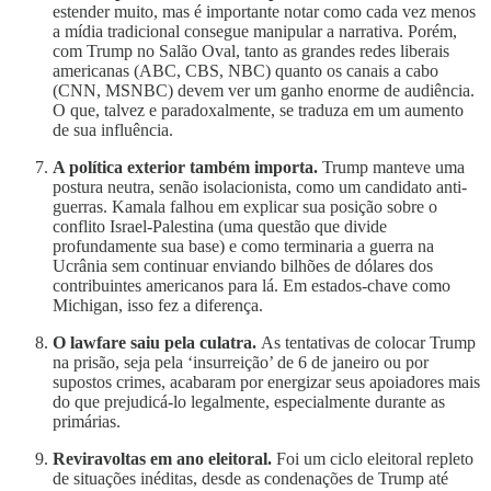
estender muito, mas é importante notar como cada vez menos
a mídia tradicional consegue manipular a narrativa. Porém,
com Trump no Salão Oval, tanto as grandes redes liberais
americanas (ABC, CBS, NBC) quanto os canais a cabo
(CNN, MSNBC) devem ver um ganho enorme de audiência.
O que, talvez e paradoxalmente, se traduza em um aumento
de sua influência.
A política exterior também importa.
Trump manteve uma
postura neutra, senão isolacionista, como um candidato anti-
guerras. Kamala falhou em explicar sua posição sobre o
conflito Israel-Palestina (uma questão que divide
profundamente sua base) e como terminaria a guerra na
Ucrânia sem continuar enviando bilhões de dólares dos
contribuintes americanos para lá. Em estados-chave como
Michigan, isso fez a diferença.
O lawfare saiu pela culatra.
As tentativas de colocar Trump
na prisão, seja pela ‘insurreição’ de 6 de janeiro ou por
supostos crimes, acabaram por energizar seus apoiadores mais
do que prejudicá-lo legalmente, especialmente durante as
primárias.
Reviravoltas em ano eleitoral.
Foi um ciclo eleitoral repleto
de situações inéditas, desde as condenações de Trump até