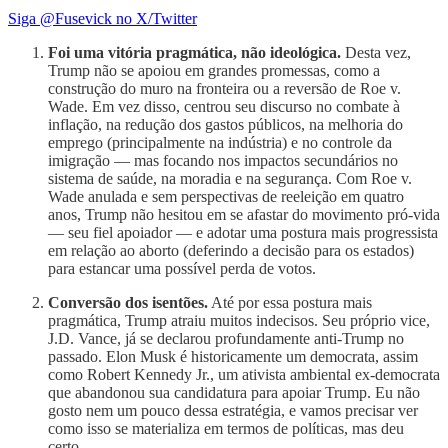
Siga @Fusevick no X/Twitter
Foi uma vitória pragmática, não ideológica.
Desta vez,
Trump não se apoiou em grandes promessas, como a
construção do muro na fronteira ou a reversão de Roe v.
Wade. Em vez disso, centrou seu discurso no combate à
inflação, na redução dos gastos públicos, na melhoria do
emprego (principalmente na indústria) e no controle da
imigração — mas focando nos impactos secundários no
sistema de saúde, na moradia e na segurança. Com Roe v.
Wade anulada e sem perspectivas de reeleição em quatro
anos, Trump não hesitou em se afastar do movimento pró-vida
— seu fiel apoiador — e adotar uma postura mais progressista
em relação ao aborto (deferindo a decisão para os estados)
para estancar uma possível perda de votos.
Conversão dos isentões.
Até por essa postura mais
pragmática, Trump atraiu muitos indecisos. Seu próprio vice,
J.D. Vance, já se declarou profundamente anti-Trump no
passado. Elon Musk é historicamente um democrata, assim
como Robert Kennedy Jr., um ativista ambiental ex-democrata
que abandonou sua candidatura para apoiar Trump. Eu não
gosto nem um pouco dessa estratégia, e vamos precisar ver
como isso se materializa em termos de políticas, mas deu
certo.