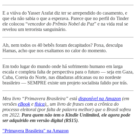
E a viúva do Yasser Arafat diz ter se arrependido do casamento, e
que ela não sabia o que a esperava. Parece que no perfil do Tinder
ele colocou “
vencedor do Prêmio Nobel da Paz
” e na vida real se
revelou um terrorista sanguinário.
Ah, nem todos os 40 bebês foram decapitados? Poxa, desculpa
Hamas, acho que nos exaltamos no calor do momento.
Em todo lugar do mundo onde há sofrimento humano em larga
escala e completa falta de perspectiva para o futuro — seja em Gaza,
Cuba, Coreia do Norte, nas ditaduras africanas ou no nordeste
brasileiro — SEMPRE existe um projeto socialista falido por trás.
Meu livro “Primavera Brasileira” está
disponível na Amazon
(em
versões
eBook
e
física
),, um livro de frases com a crônica do
processo eleitoral (por falta de palavra melhor) que o Brasil sofreu
em 2022.
Para quem não tem o Kindle Unlimited, ele agora pode
ser adquirido em versão digital (R$15)
.
"Primavera Brasileira" na Amazon