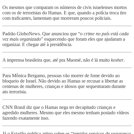
Os mesmos que comparam os números de civis israelenses mortos
com os de terroristas do Hamas. E que, quando a polícia troca tiro
com traficantes, lamentam que morreram poucos policiais.
Padrão GloboNews. Que anunciou que “
o crime no país está cada
vez mais organizado
” esquecendo que foram eles que ajudaram a
organizar. E chegar até à presidência.
A imprensa brasileira que, até pra Maomé, não é lá muito
kosher
.
Para Mônica Bergamo, pessoas vão morrer de fome devido ao
bloqueio de Israel. Não devido ao Hamas se recusar a libertar as
centenas de mulheres, crianças e idosos que sequestraram durante
ato terrorista.
CNN Brasil diz que o Hamas nega ter decapitado crianças e
agredido mulheres. Mesmo que eles mesmo tenham postado vídeos
fazendo exatamente isso.
Já o Estadão publica artigo sobre os “
temidos serviços de segurança