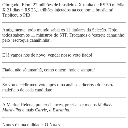
Obrigado, Elon! 22 milhões de brasileiros X multa de R$ 50 mil/dia
X 21 dias = R$ 23,1 trilhões injetados na economia brasileira!
Triplicou o PIB!
Antigamente, todo mundo sabia os 11 titulares da Seleção. Hoje,
todos sabem os 11 ministros do STF. Trocamos o ‘escrete canarinho’
pelo ‘escroque canalhinha’.
E lá vamos nós de novo, vender nosso voto fiado!
Fiado, não só amanhã, como ontem, hoje e sempre!
Só vou decidir meu voto após uma análise criteriosa do custo-
malefício de cada candidato.
A Marina Helena, pra ter chances, precisa ser menos
Mulher-
Maravilha
e mais
Carrie, a Estranha
.
Nunes é uma nulidade. O Nu
l
es.