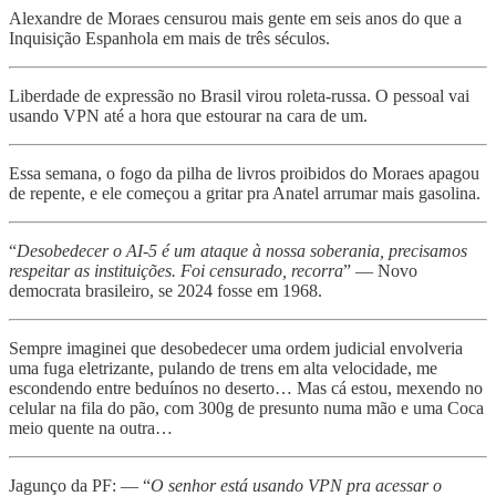
Alexandre de Moraes censurou mais gente em seis anos do que a
Inquisição Espanhola em mais de três séculos.
Liberdade de expressão no Brasil virou roleta-russa. O pessoal vai
usando VPN até a hora que estourar na cara de um.
Essa semana, o fogo da pilha de livros proibidos do Moraes apagou
de repente, e ele começou a gritar pra Anatel arrumar mais gasolina.
“
Desobedecer o AI-5 é um ataque à nossa soberania, precisamos
respeitar as instituições. Foi censurado, recorra
” — Novo
democrata brasileiro, se 2024 fosse em 1968.
Sempre imaginei que desobedecer uma ordem judicial envolveria
uma fuga eletrizante, pulando de trens em alta velocidade, me
escondendo entre beduínos no deserto… Mas cá estou, mexendo no
celular na fila do pão, com 300g de presunto numa mão e uma Coca
meio quente na outra…
Jagunço da PF: — “
O senhor está usando VPN pra acessar o