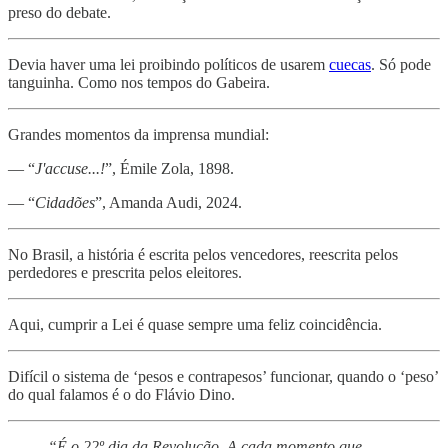
preso do debate.
Devia haver uma lei proibindo políticos de usarem
cuecas
. Só pode
tanguinha. Como nos tempos do Gabeira.
Grandes momentos da imprensa mundial:
— “
J'accuse...!
”, Émile Zola, 1898.
— “
Cidadões
”, Amanda Audi, 2024.
No Brasil, a história é escrita pelos vencedores, reescrita pelos
perdedores e prescrita pelos eleitores.
Aqui, cumprir a Lei é quase sempre uma feliz coincidência.
Difícil o sistema de ‘pesos e contrapesos’ funcionar, quando o ‘peso’
do qual falamos é o do Flávio Dino.
“É o 22º dia da Revolução. A cada momento que