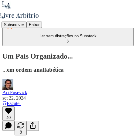
Subscrever
Entrar
Ler sem distrações no Substack
Um País Organizado...
...em ordem analfabética
Ari Fusevick
set 22, 2024
Escute.
40
8