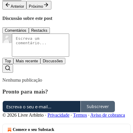
Anterior
Próximo
Discussão sobre este post
Comentários
Restacks
Top
Mais recente
Discussões
Nenhuma publicação
Pronto para mais?
Subscrever
© 2026 Livre Arbítrio
·
Privacidade
∙
Termos
∙
Aviso de cobrança
Comece o seu Substack