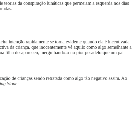
de teorias da conspiração lunáticas que permeiam a esquerda nos dias
rradas.
deira intenção rapidamente se torna evidente quando ela é incentivada
ctiva da criança, que inocentemente vê aquilo como algo semelhante a
sua filha desapareceu, mergulhando-o no pior pesadelo que um pai
zação de crianças sendo retratada como algo tão negativo assim. Ao
ing Stone
: