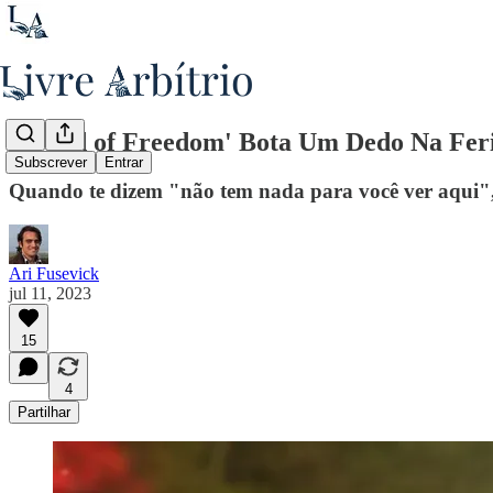
'Sound of Freedom' Bota Um Dedo Na Fer
Subscrever
Entrar
Quando te dizem "não tem nada para você ver aqui",
Ari Fusevick
jul 11, 2023
15
4
Partilhar