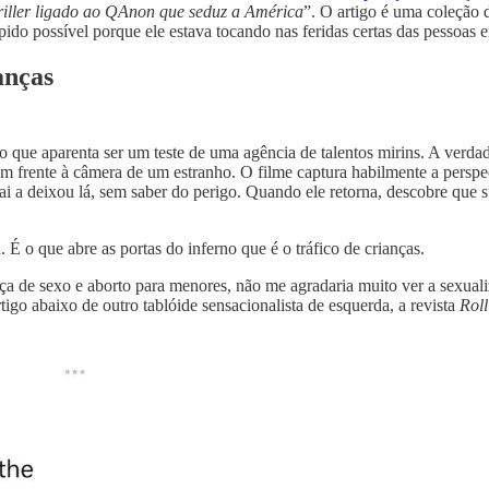
iller ligado ao QAnon que seduz a América
”. O artigo é uma coleção 
pido possível porque ele estava tocando nas feridas certas das pessoas e
anças
 o que aparenta ser um teste de uma agência de talentos mirins. A verda
em frente à câmera de um estranho. O filme captura habilmente a perspe
 a deixou lá, sem saber do perigo. Quando ele retorna, descobre que 
. É o que abre as portas do inferno que é o tráfico de crianças.
a de sexo e aborto para menores, não me agradaria muito ver a sexuali
igo abaixo de outro tablóide sensacionalista de esquerda, a revista
Roll