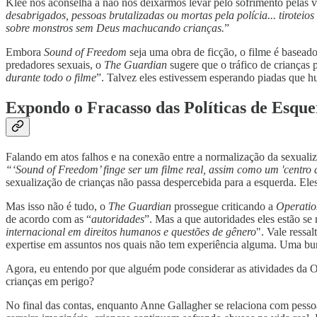
Klee nos aconselha a não nos deixarmos levar pelo sofrimento pelas vít
desabrigados, pessoas brutalizadas ou mortas pela polícia... tiroteios
sobre monstros sem Deus machucando crianças.
”
Embora
Sound of Freedom
seja uma obra de ficção, o filme é basead
predadores sexuais, o
The Guardian
sugere que o tráfico de crianças 
durante todo o filme
”. Talvez eles estivessem esperando piadas que h
Expondo o Fracasso das Políticas de Esqu
Falando em atos falhos e na conexão entre a normalização da sexualiza
“‘Sound of Freedom’ finge ser um filme real, assim como um 'centro d
sexualização de crianças não passa despercebida para a esquerda. Eles
Mas isso não é tudo, o
The Guardian
prossegue criticando a
Operatio
de acordo com as “
autoridades
”. Mas a que autoridades eles estão se
internacional em direitos humanos e questões de gênero
". Vale ressa
expertise em assuntos nos quais não tem experiência alguma. Uma bur
Agora, eu entendo por que alguém pode considerar as atividades da O.U
crianças em perigo?
No final das contas, enquanto Anne Gallagher se relaciona com pesso