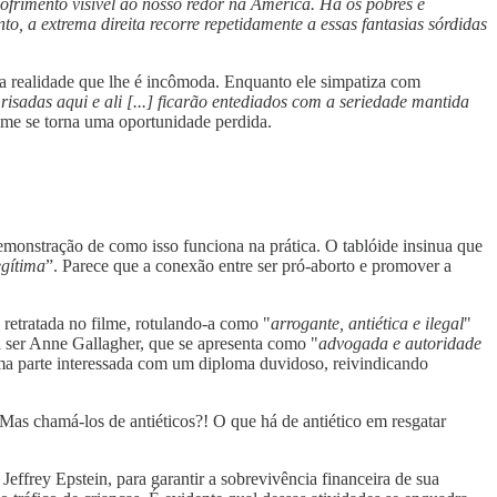
ofrimento visível ao nosso redor na América. Há os pobres e
nto, a extrema direita recorre repetidamente a essas fantasias sórdidas
 a realidade que lhe é incômoda. Enquanto ele simpatiza com
isadas aqui e ali [...] ficarão entediados com a seriedade mantida
ilme se torna uma oportunidade perdida.
monstração de como isso funciona na prática. O tablóide insinua que
egítima
”. Parece que a conexão entre ser pró-aborto e promover a
 retratada no filme, rotulando-a como "
arrogante, antiética e ilegal
"
a ser Anne Gallagher, que se apresenta como "
advogada e autoridade
uma parte interessada com um diploma duvidoso, reivindicando
 Mas chamá-los de antiéticos?! O que há de antiético em resgatar
ffrey Epstein, para garantir a sobrevivência financeira de sua