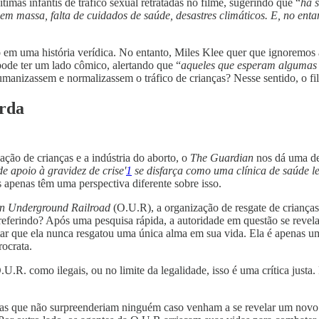
imas infantis de tráfico sexual retratadas no filme, sugerindo que “
há s
 em massa, falta de cuidados de saúde, desastres climáticos. E, no enta
o em uma história verídica. No entanto, Miles Klee quer que ignoremos
pode ter um lado cômico, alertando que “
aqueles que esperam algumas r
umanizassem e normalizassem o tráfico de crianças? Nesse sentido, o f
erda
ção de crianças e a indústria do aborto, o
The Guardian
nos dá uma de
e apoio à gravidez de crise'
1
se disfarça como uma clínica de saúde l
 apenas têm uma perspectiva diferente sobre isso.
n Underground Railroad
(O.U.R), a organização de resgate de crianças
 referindo? Após uma pesquisa rápida, a autoridade em questão se revel
ltar que ela nunca resgatou uma única alma em sua vida. Ela é apenas 
ocrata.
.R. como ilegais, ou no limite da legalidade, isso é uma crítica justa.
as que não surpreenderiam ninguém caso venham a se revelar um novo Je