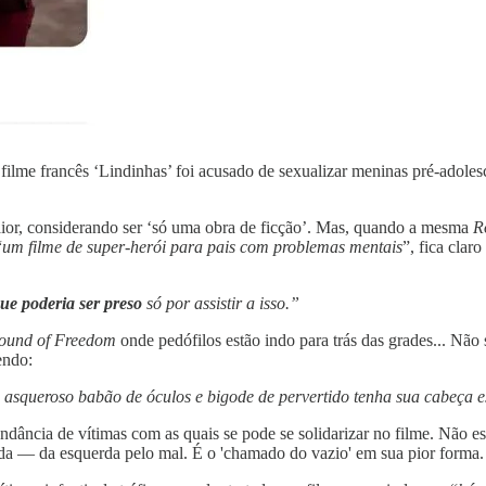
ilme francês ‘Lindinhas’ foi acusado de sexualizar meninas pré-adolesce
aior, considerando ser ‘só uma obra de ficção’. Mas, quando a mesma
R
“
um filme de super-herói para pais com problemas mentais
”, fica clar
que poderia ser preso
só por assistir a isso.”
ound of Freedom
onde pedófilos estão indo para trás das grades... Não
endo:
o asqueroso babão de óculos e bigode de pervertido tenha sua cabeç
ância de vítimas com as quais se pode se solidarizar no filme. Não est
da — da esquerda pelo mal. É o 'chamado do vazio' em sua pior forma.