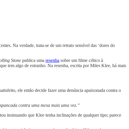
ntes. Na verdade, trata-se de um retrato sensível das ‘dores do
olling Stone
publica uma
resenha
sobre um filme crítico à
o que tem algo de estranho. Na resenha, escrita por Miles Klee, há mais
 satisfeito, ele então decide fazer uma denúncia apaixonada contra o
a espancada contra uma mesa mais uma vez.”
ou insinuando que Klee tenha inclinações de qualquer tipo; parece