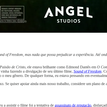
ound of Freedom, mas nada que possa prejudicar a experiência. Até onde 
Paixão de Cristo
, ele estava brilhante como Edmond Dantès em
O Con
l vinha fazendo a divulgação de seu último filme,
Sound of Freedom
. C
ito o meu gênero. De qualquer forma, eu estava pensando em eventualme
ixo. Se quiser apoiar ainda mais nosso trabalho, considere um plano de 
 assistir o filme foi a tentativa de
assassinato de reputação
, disfarça