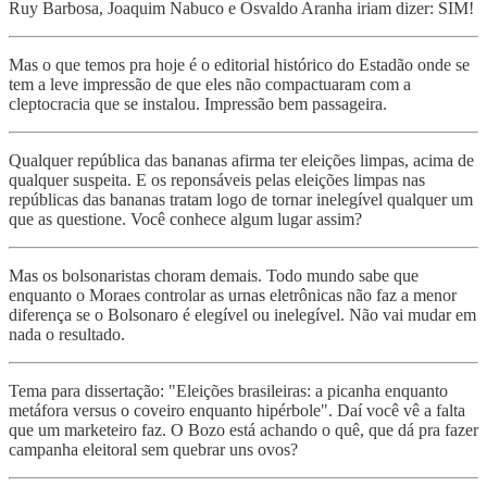
Ruy Barbosa, Joaquim Nabuco e Osvaldo Aranha iriam dizer: SIM!
Mas o que temos pra hoje é o editorial histórico do Estadão onde se
tem a leve impressão de que eles não compactuaram com a
cleptocracia que se instalou. Impressão bem passageira.
Qualquer república das bananas afirma ter eleições limpas, acima de
qualquer suspeita. E os reponsáveis pelas eleições limpas nas
repúblicas das bananas tratam logo de tornar inelegível qualquer um
que as questione. Você conhece algum lugar assim?
Mas os bolsonaristas choram demais. Todo mundo sabe que
enquanto o Moraes controlar as urnas eletrônicas não faz a menor
diferença se o Bolsonaro é elegível ou inelegível. Não vai mudar em
nada o resultado.
Tema para dissertação: "Eleições brasileiras: a picanha enquanto
metáfora versus o coveiro enquanto hipérbole". Daí você vê a falta
que um marketeiro faz. O Bozo está achando o quê, que dá pra fazer
campanha eleitoral sem quebrar uns ovos?