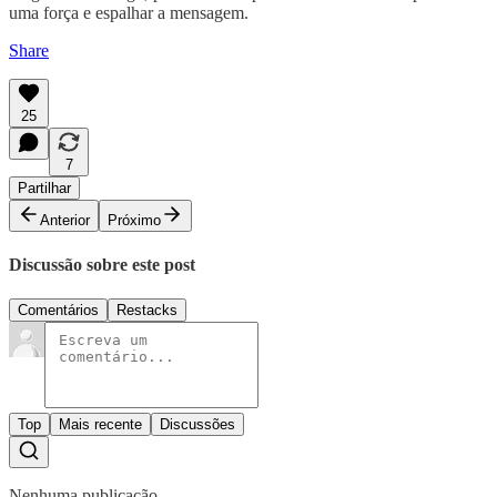
uma força e espalhar a mensagem.
Share
25
7
Partilhar
Anterior
Próximo
Discussão sobre este post
Comentários
Restacks
Top
Mais recente
Discussões
Nenhuma publicação