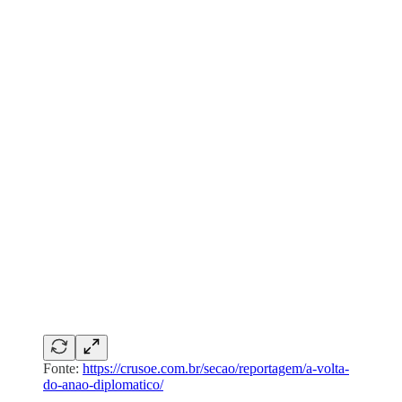
Fonte:
https://crusoe.com.br/secao/reportagem/a-volta-
do-anao-diplomatico/