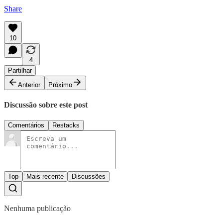
Share
10
4
Partilhar
Anterior
Próximo
Discussão sobre este post
Comentários
Restacks
Top
Mais recente
Discussões
Nenhuma publicação