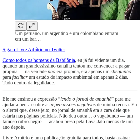
Um peruano, um argentino e um colombiano entram
em um bar…
Siga o Livre Arbítrio no Twitter
Como todos os homens da Babilônia
, eu já fui vidente um dia,
quando um grandessíssimo canalha tentou me convencer a pagar
propina — na verdade
não
era propina, era apenas um
chequinho
para
facilitar
um estudo de impacto ambiental em apenas 2 dias.
Tudo dentro da legalidade.
Ele me ensinou a expressão “
lendo o jornal de amanhã
” para me
ajudar a pensar sobre as
repercussões negativas
de minha recusa. Eu
o alertei que, desse jeito, no jornal de amanhã era a cara dele que
estaria nas páginas policiais. Não deu outra… o vagabundo — um
famoso rubro-negro — acabou preso pela Lava-Jato menos de um
ano depois.
Livre Arbítrio é uma publicação gratuita para todos, basta assinar