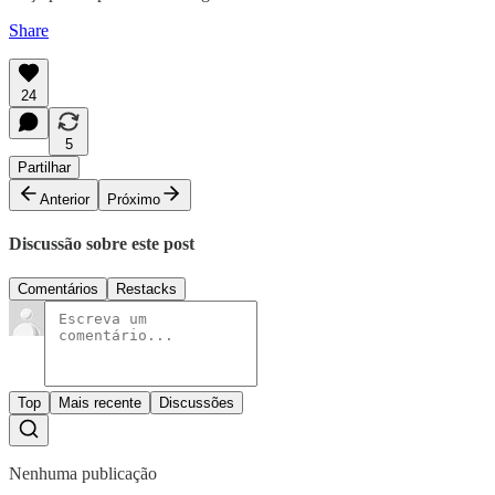
Share
24
5
Partilhar
Anterior
Próximo
Discussão sobre este post
Comentários
Restacks
Top
Mais recente
Discussões
Nenhuma publicação