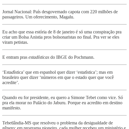
Jornal Nacional: País desgovernado capota com 220 milhões de
passageiros. Um oferecimento, Magalu.
Eu acho que essa estória de 8 de janeiro é só uma conspiração pra
criar um Bolsa Anistia pros bolsonaristas no final. Pra ver se eles
viram petistas.
E entram pras
estadísticas
do IBGE do Pochmann.
‘Esta
d
ística’ que em espanhol quer dizer ‘esta
t
ística’; mas em
brasileiro quer dizer ‘números em que o estado quer que você
acredite’.
Quando eu for presidente, eu quero a Simone Tebet como vice. Só
pra ela morar no Palácio do Jaburu. Porque eu acredito em destino
manifesto.
Tebetlândia-MS que resolveu o problema da desigualdade de
gênero: em programa pioneiro, cada mulher recebeu um ministério e