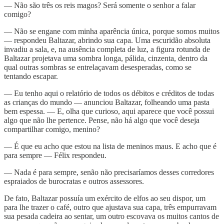
— Não são três os reis magos? Será somente o senhor a falar
comigo?
— Não se engane com minha aparência única, porque somos muitos
— respondeu Baltazar, abrindo sua capa. Uma escuridão absoluta
invadiu a sala, e, na ausência completa de luz, a figura rotunda de
Baltazar projetava uma sombra longa, pálida, cinzenta, dentro da
qual outras sombras se entrelaçavam desesperadas, como se
tentando escapar.
— Eu tenho aqui o relatório de todos os débitos e créditos de todas
as crianças do mundo — anunciou Baltazar, folheando uma pasta
bem espessa. — E, olha que curioso, aqui aparece que você possui
algo que não lhe pertence. Pense, não há algo que você deseja
compartilhar comigo, menino?
— É que eu acho que estou na lista de meninos maus. E acho que é
para sempre — Félix respondeu.
— Nada é para sempre, senão não precisaríamos desses corredores
espraiados de burocratas e outros assessores.
De fato, Baltazar possuía um exército de elfos ao seu dispor, um
para lhe trazer o café, outro que ajustava sua capa, três empurravam
sua pesada cadeira ao sentar, um outro escovava os muitos cantos de