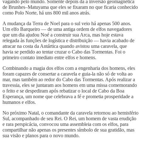
vagando pelo mundo. Somente depois da a inversão geomagnética
de Brunhes–Matuyama que eles se fixaram no que ficaria conhecido
como Polo Norte, há uns 800 mil anos atrás.
A mudança da Terra de Noel para o sul veio há apenas 500 anos.
Um elfo Barqueiro — de uma antiga ordem de elfos navegadores
que um dia ajudou Noé a construir sua Arca, mas hoje estava
relegada às funções de logística e distribuição — havia acabado de
atracar na costa da Antártica quando avistou uma caravela, que
havia se perdido ao tentar cruzar o Cabo das Tormentas. Foi o
primeiro contato imediato entre elfos e homens.
Combinando a magia dos elfos com a engenharia dos homens, eles
foram capazes de consertar a caravela e guia-la não só de volta ao
mar, mas também ao redor do Cabo das Tormentas. Após realizar a
travessia, eles se juntaram aos homens em uma missa comemorando
o feito e se despediram após rebatizar o local de Cabo da Boa
Esperança, um nome que celebrava a fé e prometia prosperidade a
humanos e elfos.
No próximo Natal, o comandante da caravela retornou ao hemisfério
Sul, acompanhado de seu Rei. O Rei, um homem de vasta erudição
e rara perspicácia, convocou uma assembleia com os elfos, para
compartilhar não apenas os presentes símbolo de sua gratidão, mas
sua visão e planos para o novo mundo.