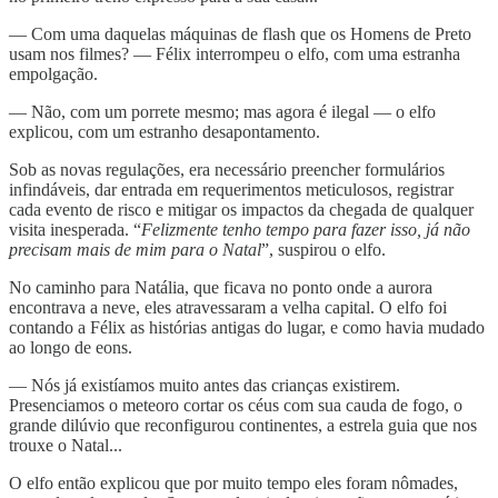
— Com uma daquelas máquinas de flash que os Homens de Preto
usam nos filmes? — Félix interrompeu o elfo, com uma estranha
empolgação.
— Não, com um porrete mesmo; mas agora é ilegal — o elfo
explicou, com um estranho desapontamento.
Sob as novas regulações, era necessário preencher formulários
infindáveis, dar entrada em requerimentos meticulosos, registrar
cada evento de risco e mitigar os impactos da chegada de qualquer
visita inesperada. “
Felizmente tenho tempo para fazer isso, já não
precisam mais de mim para o Natal
”, suspirou o elfo.
No caminho para Natália, que ficava no ponto onde a aurora
encontrava a neve, eles atravessaram a velha capital. O elfo foi
contando a Félix as histórias antigas do lugar, e como havia mudado
ao longo de eons.
— Nós já existíamos muito antes das crianças existirem.
Presenciamos o meteoro cortar os céus com sua cauda de fogo, o
grande dilúvio que reconfigurou continentes, a estrela guia que nos
trouxe o Natal...
O elfo então explicou que por muito tempo eles foram nômades,