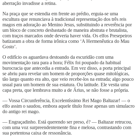
aberração invadisse a retina.
Na praça que se estendia em frente ao prédio, erguia-se uma
escultura que renunciava à tradicional representação dos três reis
magos em adoração ao Menino Jesus, substituindo a reverência por
um bloco de concreto desbastado de maneira abstrata e brutalista,
com traços marcados onde deveria haver vida. Os elfos Presepeiros
batizaram a obra de forma irônica como ‘A Hermenêutica do Mau
Gosto’.
O edifício os aguardava destoando da escuridão com uma
movimentação rara para a hora; Félix foi poupado da habitual
burocracia que antecedia a entrada. Em vez disso, a porta principal
se abriu para revelar um homem de proporções quase mitológicas,
tão largo quanto era alto, que veio recebe-los na entrada; algo pouco
usual para um homem de sua estatura. Ou latitude. Ele vestia uma
capa preta, que lembrava muito a de Árius, se não fosse a própria.
— Vossa Circunferência, Excelentíssimo Rei Mago Baltazar! — o
elfo assim o saudou, embora aquele título fosse apenas um simulacro
do antigo rei mago.
— Engraçadinho. Está querendo ser preso, é? — Baltazar retrucou,
com uma voz surpreendentemente fina e melosa, contrastando com
sua portentosa caixa de ressonância.