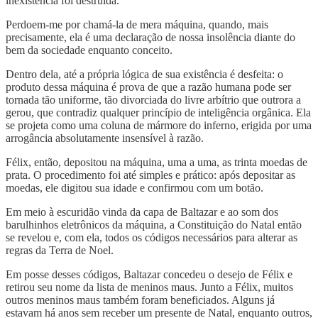
inexistência foi destruída.
Perdoem-me por chamá-la de mera máquina, quando, mais
precisamente, ela é uma declaração de nossa insolência diante do
bem da sociedade enquanto conceito.
Dentro dela, até a própria lógica de sua existência é desfeita: o
produto dessa máquina é prova de que a razão humana pode ser
tornada tão uniforme, tão divorciada do livre arbítrio que outrora a
gerou, que contradiz qualquer princípio de inteligência orgânica. Ela
se projeta como uma coluna de mármore do inferno, erigida por uma
arrogância absolutamente insensível à razão.
Félix, então, depositou na máquina, uma a uma, as trinta moedas de
prata. O procedimento foi até simples e prático: após depositar as
moedas, ele digitou sua idade e confirmou com um botão.
Em meio à escuridão vinda da capa de Baltazar e ao som dos
barulhinhos eletrônicos da máquina, a Constituição do Natal então
se revelou e, com ela, todos os códigos necessários para alterar as
regras da Terra de Noel.
Em posse desses códigos, Baltazar concedeu o desejo de Félix e
retirou seu nome da lista de meninos maus. Junto a Félix, muitos
outros meninos maus também foram beneficiados. Alguns já
estavam há anos sem receber um presente de Natal, enquanto outros,