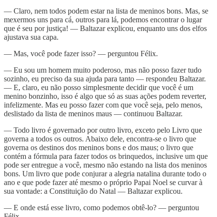
— Claro, nem todos podem estar na lista de meninos bons. Mas, se
mexermos uns para cá, outros para lá, podemos encontrar o lugar
que é seu por justiça! — Baltazar explicou, enquanto uns dos elfos
ajustava sua capa.
— Mas, você pode fazer isso? — perguntou Félix.
— Eu sou um homem muito poderoso, mas não posso fazer tudo
sozinho, eu preciso da sua ajuda para tanto — respondeu Baltazar.
— E, claro, eu não posso simplesmente decidir que você é um
menino bonzinho, isso é algo que só as suas ações podem reverter,
infelizmente. Mas eu posso fazer com que você seja, pelo menos,
deslistado da lista de meninos maus — continuou Baltazar.
— Todo livro é governado por outro livro, exceto pelo Livro que
governa a todos os outros. Abaixo dele, encontra-se o livro que
governa os destinos dos meninos bons e dos maus; o livro que
contém a fórmula para fazer todos os brinquedos, inclusive um que
pode ser entregue a você, mesmo não estando na lista dos meninos
bons. Um livro que pode conjurar a alegria natalina durante todo o
ano e que pode fazer até mesmo o próprio Papai Noel se curvar à
sua vontade: a Constituição do Natal — Baltazar explicou.
— E onde está esse livro, como podemos obtê-lo? — perguntou
Félix.