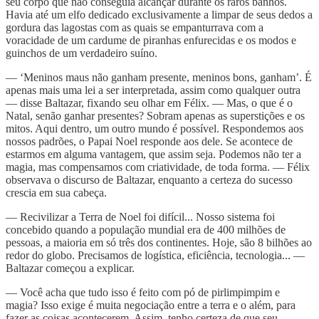
seu corpo que não conseguia alcançar durante os raros banhos.
Havia até um elfo dedicado exclusivamente a limpar de seus dedos a
gordura das lagostas com as quais se empanturrava com a
voracidade de um cardume de piranhas enfurecidas e os modos e
guinchos de um verdadeiro suíno.
— ‘Meninos maus não ganham presente, meninos bons, ganham’. É
apenas mais uma lei a ser interpretada, assim como qualquer outra
— disse Baltazar, fixando seu olhar em Félix. — Mas, o que é o
Natal, senão ganhar presentes? Sobram apenas as superstições e os
mitos. Aqui dentro, um outro mundo é possível. Respondemos aos
nossos padrões, o Papai Noel responde aos dele. Se acontece de
estarmos em alguma vantagem, que assim seja. Podemos não ter a
magia, mas compensamos com criatividade, de toda forma. — Félix
observava o discurso de Baltazar, enquanto a certeza do sucesso
crescia em sua cabeça.
— Recivilizar a Terra de Noel foi difícil... Nosso sistema foi
concebido quando a população mundial era de 400 milhões de
pessoas, a maioria em só três dos continentes. Hoje, são 8 bilhões ao
redor do globo. Precisamos de logística, eficiência, tecnologia... —
Baltazar começou a explicar.
— Você acha que tudo isso é feito com pó de pirlimpimpim e
magia? Isso exige é muita negociação entre a terra e o além, para
fazer as coisas acontecerem. Assim, tenho certeza de que seu