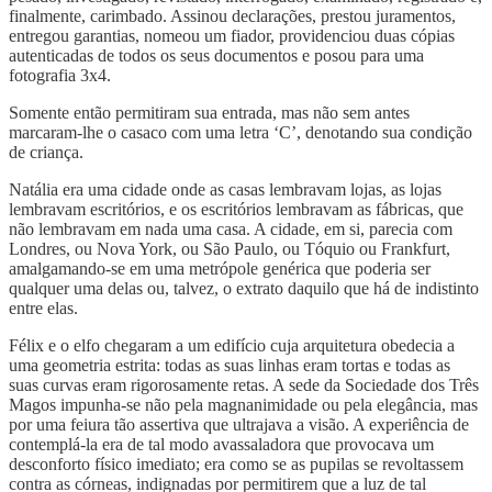
finalmente, carimbado. Assinou declarações, prestou juramentos,
entregou garantias, nomeou um fiador, providenciou duas cópias
autenticadas de todos os seus documentos e posou para uma
fotografia 3x4.
Somente então permitiram sua entrada, mas não sem antes
marcaram-lhe o casaco com uma letra ‘C’, denotando sua condição
de criança.
Natália era uma cidade onde as casas lembravam lojas, as lojas
lembravam escritórios, e os escritórios lembravam as fábricas, que
não lembravam em nada uma casa. A cidade, em si, parecia com
Londres, ou Nova York, ou São Paulo, ou Tóquio ou Frankfurt,
amalgamando-se em uma metrópole genérica que poderia ser
qualquer uma delas ou, talvez, o extrato daquilo que há de indistinto
entre elas.
Félix e o elfo chegaram a um edifício cuja arquitetura obedecia a
uma geometria estrita: todas as suas linhas eram tortas e todas as
suas curvas eram rigorosamente retas. A sede da Sociedade dos Três
Magos impunha-se não pela magnanimidade ou pela elegância, mas
por uma feiura tão assertiva que ultrajava a visão. A experiência de
contemplá-la era de tal modo avassaladora que provocava um
desconforto físico imediato; era como se as pupilas se revoltassem
contra as córneas, indignadas por permitirem que a luz de tal