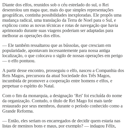
Diante dos elfos, reunidos sob o céu estrelado do sul, o Rei
desenrolou um mapa que, mais do que simples representações
geográficas, continha possibilidades inexploradas. Ele propôs uma
mudança radical, uma translação da Terra de Noel para o Sul, e
explicou como as novas técnicas e rotas de navegação que havia
aprimorado durante suas viagens poderiam ser adaptadas para
melhorar as operações dos elfos.
— Ele também ressaltarou que as bússolas, que cresciam em
popularidade, apontavam incessantemente para nossa antiga
localização, o que colocava o sigilo de nossas operações em perigo
— o elfo pontuou.
A partir desse encontro, prosseguiu o elfo, nasceu a Companhia dos
Reis Magos, precursora da atual Sociedade dos Três Magos,
incumbida de promover a cooperação entre homens e elfos, e
perpetuar o espírito do Natal.
Com o fim da monarquia, a designação ‘Rei’ foi excluída do nome
da organização. Contudo, o título de Rei Mago foi mais tarde
restaurado por seus membros, durante o período conhecido como a
Grande Reforma.
— Então, eles seriam os encarregados de decidir quem estaria nas
listas de meninos bons e maus, por exemplo? — indagou Félix,