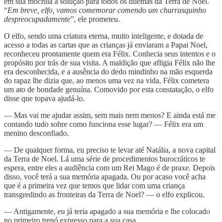
em sua mochila a solução para todos os dilemas da Terra de Noel.
“
Em breve, elfo, vamos comemorar comendo um churrasquinho
despreocupadamente
”, ele prometeu.
O elfo, sendo uma criatura eterna, muito inteligente, e dotada de
acesso a todas as cartas que as crianças já enviaram a Papai Noel,
reconheceu prontamente quem era Félix. Conhecia seus intentos e o
propósito por trás de sua visita. A maldição que afligia Félix não lhe
era desconhecida, e a ausência do dedo mindinho na mão esquerda
do rapaz lhe dizia que, ao menos uma vez na vida, Félix cometera
um ato de bondade genuína. Comovido por esta constatação, o elfo
disse que topava ajudá-lo.
— Mas vai me ajudar assim, sem mais nem menos? E ainda está me
contando tudo sobre como funciona esse lugar? — Félix era um
menino desconfiado.
— De qualquer forma, eu preciso te levar até Natália, a nova capital
da Terra de Noel. Lá uma série de procedimentos burocráticos te
espera, entre eles a audiência com um Rei Mago é de praxe. Depois
disso, você terá a sua memória apagada. Ou por acaso você acha
que é a primeira vez que temos que lidar com uma criança
transgredindo as fronteiras da Terra de Noel? — o elfo explicou.
— Antigamente, eu já teria apagado a sua memória e lhe colocado
no primeiro trenó expresso para a sua casa...