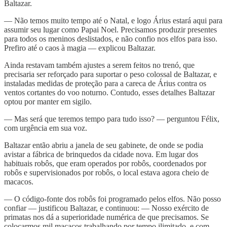
Baltazar.
— Não temos muito tempo até o Natal, e logo Árius estará aqui para
assumir seu lugar como Papai Noel. Precisamos produzir presentes
para todos os meninos deslistados, e não confio nos elfos para isso.
Prefiro até o caos à magia — explicou Baltazar.
Ainda restavam também ajustes a serem feitos no trenó, que
precisaria ser reforçado para suportar o peso colossal de Baltazar, e
instaladas medidas de proteção para a careca de Árius contra os
ventos cortantes do voo noturno. Contudo, esses detalhes Baltazar
optou por manter em sigilo.
— Mas será que teremos tempo para tudo isso? — perguntou Félix,
com urgência em sua voz.
Baltazar então abriu a janela de seu gabinete, de onde se podia
avistar a fábrica de brinquedos da cidade nova. Em lugar dos
habituais robôs, que eram operados por robôs, coordenados por
robôs e supervisionados por robôs, o local estava agora cheio de
macacos.
— O código-fonte dos robôs foi programado pelos elfos. Não posso
confiar — justificou Baltazar, e continuou: — Nosso exército de
primatas nos dá a superioridade numérica de que precisamos. Se
colocarmos mil macacos trabalhando por tempo ilimitado, e com