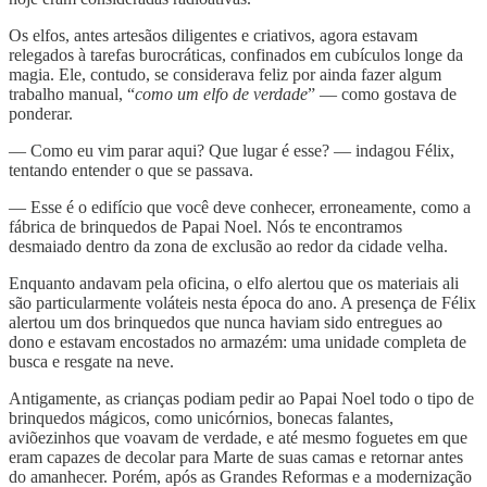
Os elfos, antes artesãos diligentes e criativos, agora estavam
relegados à tarefas burocráticas, confinados em cubículos longe da
magia. Ele, contudo, se considerava feliz por ainda fazer algum
trabalho manual, “
como um elfo de verdade
” — como gostava de
ponderar.
— Como eu vim parar aqui? Que lugar é esse? — indagou Félix,
tentando entender o que se passava.
— Esse é o edifício que você deve conhecer, erroneamente, como a
fábrica de brinquedos de Papai Noel. Nós te encontramos
desmaiado dentro da zona de exclusão ao redor da cidade velha.
Enquanto andavam pela oficina, o elfo alertou que os materiais ali
são particularmente voláteis nesta época do ano. A presença de Félix
alertou um dos brinquedos que nunca haviam sido entregues ao
dono e estavam encostados no armazém: uma unidade completa de
busca e resgate na neve.
Antigamente, as crianças podiam pedir ao Papai Noel todo o tipo de
brinquedos mágicos, como unicórnios, bonecas falantes,
aviõezinhos que voavam de verdade, e até mesmo foguetes em que
eram capazes de decolar para Marte de suas camas e retornar antes
do amanhecer. Porém, após as Grandes Reformas e a modernização