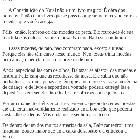
— A Constituição do Natal não é um livro mágico. É obra dos
homens. E não é um livro que se possa comprar, nem mesmo com as
moedas que você carrega.
Félix, então, lembrou-se das moedas de prata. Ele retirou-as de sua
mochila e as colocou sobre a mesa. No que Baltazar continuou:
— Essas moedas, de fato, não compram nada, exceto a ilusão.
Porque elas não têm curso neste mundo. Nem essas trinta moedas,
nem a maçã, nem tampouco o bezerro de ouro.
Após inspecioná-las com os olhos, Baltazar se afastou das moedas e
instruiu Félix para que as recolhesse da mesa. Ele sabia que não
podia tocá-las, que apenas alguém que ainda preservasse a inocência
de criança, e de livre e espontânea vontade, poderia carregá-las e
depositá-las em seu destino final, sem sofrer as consequências.
Por um momento, Félix suou frio, temendo que ao trazer as moedas
até ali, teria inadvertidamente realizado uma boa ação que poderia
custar-lhe os dedos. Mas nada neste sentido aconteceu.
De dentro de um dos muitos armários da sala, Baltazar retirou uma
máquina, pouco maior que uma caixa de sapatos e a entregou a
Félix.