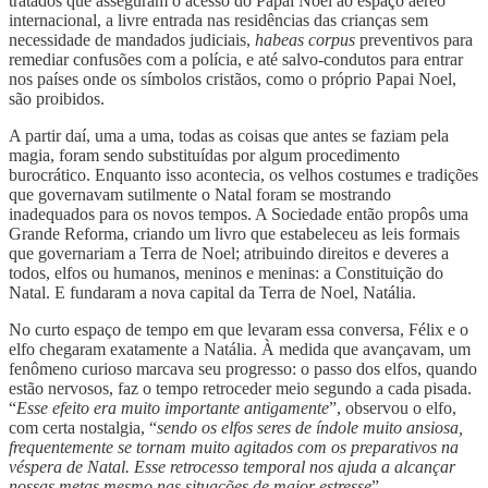
tratados que asseguram o acesso do Papai Noel ao espaço aéreo
internacional, a livre entrada nas residências das crianças sem
necessidade de mandados judiciais,
habeas corpus
preventivos para
remediar confusões com a polícia, e até salvo-condutos para entrar
nos países onde os símbolos cristãos, como o próprio Papai Noel,
são proibidos.
A partir daí, uma a uma, todas as coisas que antes se faziam pela
magia, foram sendo substituídas por algum procedimento
burocrático. Enquanto isso acontecia, os velhos costumes e tradições
que governavam sutilmente o Natal foram se mostrando
inadequados para os novos tempos. A Sociedade então propôs uma
Grande Reforma, criando um livro que estabeleceu as leis formais
que governariam a Terra de Noel; atribuindo direitos e deveres a
todos, elfos ou humanos, meninos e meninas: a Constituição do
Natal. E fundaram a nova capital da Terra de Noel, Natália.
No curto espaço de tempo em que levaram essa conversa, Félix e o
elfo chegaram exatamente a Natália. À medida que avançavam, um
fenômeno curioso marcava seu progresso: o passo dos elfos, quando
estão nervosos, faz o tempo retroceder meio segundo a cada pisada.
“
Esse efeito era muito importante antigamente
”, observou o elfo,
com certa nostalgia, “
sendo os elfos seres de índole muito ansiosa,
frequentemente se tornam muito agitados com os preparativos na
véspera de Natal. Esse retrocesso temporal nos ajuda a alcançar
nossas metas mesmo nas situações de maior estresse
”.