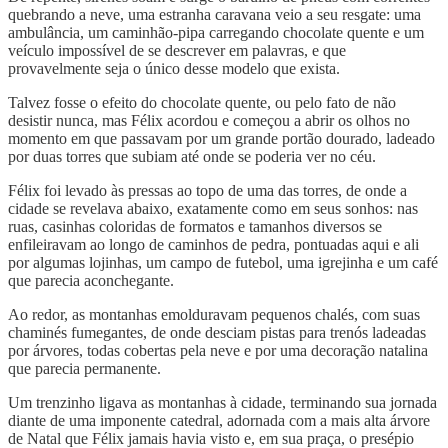
quebrando a neve, uma estranha caravana veio a seu resgate: uma
ambulância, um caminhão-pipa carregando chocolate quente e um
veículo impossível de se descrever em palavras, e que
provavelmente seja o único desse modelo que exista.
Talvez fosse o efeito do chocolate quente, ou pelo fato de não
desistir nunca, mas Félix acordou e começou a abrir os olhos no
momento em que passavam por um grande portão dourado, ladeado
por duas torres que subiam até onde se poderia ver no céu.
Félix foi levado às pressas ao topo de uma das torres, de onde a
cidade se revelava abaixo, exatamente como em seus sonhos: nas
ruas, casinhas coloridas de formatos e tamanhos diversos se
enfileiravam ao longo de caminhos de pedra, pontuadas aqui e ali
por algumas lojinhas, um campo de futebol, uma igrejinha e um café
que parecia aconchegante.
Ao redor, as montanhas emolduravam pequenos chalés, com suas
chaminés fumegantes, de onde desciam pistas para trenós ladeadas
por árvores, todas cobertas pela neve e por uma decoração natalina
que parecia permanente.
Um trenzinho ligava as montanhas à cidade, terminando sua jornada
diante de uma imponente catedral, adornada com a mais alta árvore
de Natal que Félix jamais havia visto e, em sua praça, o presépio