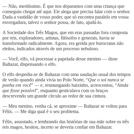
— Não, meritíssimo. É que nos deparamos com uma criança que
conseguiu chegar até aqui. Ele alega que precisa falar com o senhor.
Dada a vastidão de vosso poder, que só encontra paralelo em vossa
envergadura, talvez o senhor possa, de fato, ajudá-lo.
A Sociedade dos Três Magos, que em eras passadas fora composta
por reis, exploradores, artistas, filósofos e generais, havia se
transformado radicalmente. Agora, era gerida por burocratas não
eleitos, indicados através de um processo nebuloso.
— Você, elfo, vá processar a papelada desse menino — disse
Baltazar, dispensando o elfo.
O elfo despediu-se de Baltazar com uma saudação usual dos tempos
de verão quando ainda vivia no Polo Norte, “
Que o sol nunca se
ponha em você
” — e, resmungando baixinho, acrescentou, “
Ainda
que fosse possível
”, enquanto gesticulava com os braços
descrevendo um grande círculo ao redor de sua cintura.
— Meu menino, venha cá, se aproxime — Baltazar se voltou para
Félix. — Me diga qual é o seu problema.
Félix, assustado, e lembrando das histórias de sua mãe sobre os três
reis magos, hesitou, incerto se deveria confiar em Baltazar.