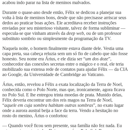
acabou indo parar na lista de meninos malvados.
Durante o quase-ano desde então, Félix se dedicou a planejar sua
volta à lista de meninos bons, desde que não precisasse arriscar seus
dedos ao praticar boas ações. Ele acreditava receber instruções
enviadas por seu misterioso visitante, talvez de forma subliminar —
especula-se que vinham através da
deep web
, ou de um professor
substituto sombrio ou simplesmente da programação da TV.
Naquela noite, o homem finalmente estava diante dele. Vestia uma
capa preta, sua cabeça reluzia sem um só fio de cabelo que não fosse
honesto. Seu nome era Árius, e ele dizia ser “
um dos doze
”,
conhecedor das conexões secretas entre o mágico e o real, ele teria
mobilizado sua extensa rede de contatos para ajudar Félix — da CIA
ao Google, da Universidade de Cambridge ao Vaticano.
Árius, então, revelou a Félix a exata localização da Terra de Noel,
conhecida como o Polo Norte, mas que, ironicamente, agora ficava
no Polo Sul. E lhe entregou trinta moedas de prata. Munido delas,
Félix deveria encontrar um dos reis magos na Terra de Noel,
“
aquele em cuja sombra habitam outras sombras
”, no exato lugar
onde a aurora austral beija a face da terra. Vendo a hesitação no
rosto do menino, Árius o confortou:
— Quando você ficou sem presente, sua família não fez nada. Eu