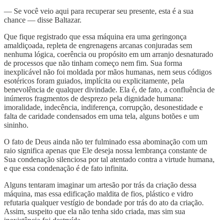
— Se você veio aqui para recuperar seu presente, esta é a sua
chance — disse Baltazar.
Que fique registrado que essa máquina era uma geringonça
amaldiçoada, repleta de engrenagens arcanas conjuradas sem
nenhuma lógica, coerência ou propósito em um arranjo desnaturado
de processos que não tinham começo nem fim. Sua forma
inexplicável não foi moldada por mãos humanas, nem seus códigos
esotéricos foram guiados, implícita ou explicitamente, pela
benevolência de qualquer divindade. Ela é, de fato, a confluência de
inúmeros fragmentos de desprezo pela dignidade humana:
imoralidade, indecência, indiferença, corrupção, desonestidade e
falta de caridade condensados em uma tela, alguns botões e um
sininho.
O fato de Deus ainda não ter fulminado essa abominação com um
raio significa apenas que Ele deseja nossa lembrança constante de
Sua condenação silenciosa por tal atentado contra a virtude humana,
e que essa condenação é de fato infinita.
Alguns tentaram imaginar um artesão por trás da criação dessa
máquina, mas essa edificação maldita de fios, plástico e vidro
refutaria qualquer vestígio de bondade por trás do ato da criação.
Assim, suspeito que ela não tenha sido criada, mas sim sua