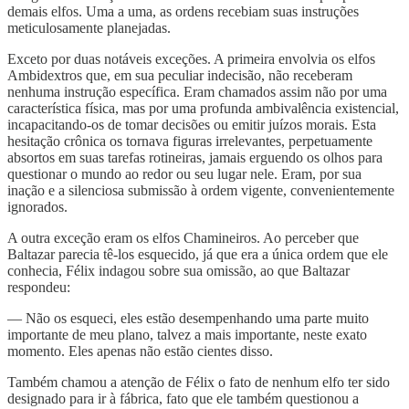
demais elfos. Uma a uma, as ordens recebiam suas instruções
meticulosamente planejadas.
Exceto por duas notáveis exceções. A primeira envolvia os elfos
Ambidextros que, em sua peculiar indecisão, não receberam
nenhuma instrução específica. Eram chamados assim não por uma
característica física, mas por uma profunda ambivalência existencial,
incapacitando-os de tomar decisões ou emitir juízos morais. Esta
hesitação crônica os tornava figuras irrelevantes, perpetuamente
absortos em suas tarefas rotineiras, jamais erguendo os olhos para
questionar o mundo ao redor ou seu lugar nele. Eram, por sua
inação e a silenciosa submissão à ordem vigente, convenientemente
ignorados.
A outra exceção eram os elfos Chamineiros. Ao perceber que
Baltazar parecia tê-los esquecido, já que era a única ordem que ele
conhecia, Félix indagou sobre sua omissão, ao que Baltazar
respondeu:
— Não os esqueci, eles estão desempenhando uma parte muito
importante de meu plano, talvez a mais importante, neste exato
momento. Eles apenas não estão cientes disso.
Também chamou a atenção de Félix o fato de nenhum elfo ter sido
designado para ir à fábrica, fato que ele também questionou a