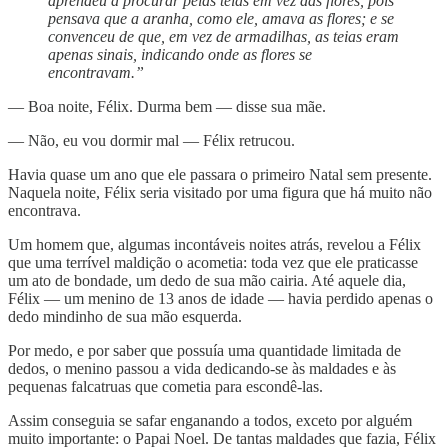
aprendeu a procurar pelas teias em vez das flores, pois
pensava que a aranha, como ele, amava as flores; e se
convenceu de que, em vez de armadilhas, as teias eram
apenas sinais, indicando onde as flores se
encontravam.”
— Boa noite, Félix. Durma bem — disse sua mãe.
— Não, eu vou dormir mal — Félix retrucou.
Havia quase um ano que ele passara o primeiro Natal sem presente.
Naquela noite, Félix seria visitado por uma figura que há muito não
encontrava.
Um homem que, algumas incontáveis noites atrás, revelou a Félix
que uma terrível maldição o acometia: toda vez que ele praticasse
um ato de bondade, um dedo de sua mão cairia. Até aquele dia,
Félix — um menino de 13 anos de idade — havia perdido apenas o
dedo mindinho de sua mão esquerda.
Por medo, e por saber que possuía uma quantidade limitada de
dedos, o menino passou a vida dedicando-se às maldades e às
pequenas falcatruas que cometia para escondê-las.
Assim conseguia se safar enganando a todos, exceto por alguém
muito importante: o Papai Noel. De tantas maldades que fazia, Félix