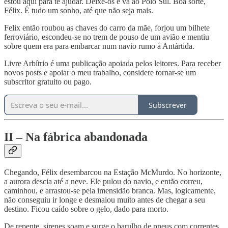
estou aqui para te ajudar. Deixe-os e vá ao Polo Sul. Boa sorte,
Félix. É tudo um sonho, até que não seja mais.
Felix então roubou as chaves do carro da mãe, forjou um bilhete
ferroviário, escondeu-se no trem de pouso de um avião e mentiu
sobre quem era para embarcar num navio rumo à Antártida.
Livre Arbítrio é uma publicação apoiada pelos leitores. Para receber
novos posts e apoiar o meu trabalho, considere tornar-se um
subscritor gratuito ou pago.
Subscrever
II – Na fábrica abandonada
Chegando, Félix desembarcou na Estação McMurdo. No horizonte,
a aurora descia até a neve. Ele pulou do navio, e então correu,
caminhou, e arrastou-se pela imensidão branca. Mas, logicamente,
não conseguiu ir longe e desmaiou muito antes de chegar a seu
destino. Ficou caído sobre o gelo, dado para morto.
De repente, sirenes soam e surge o barulho de pneus com correntes