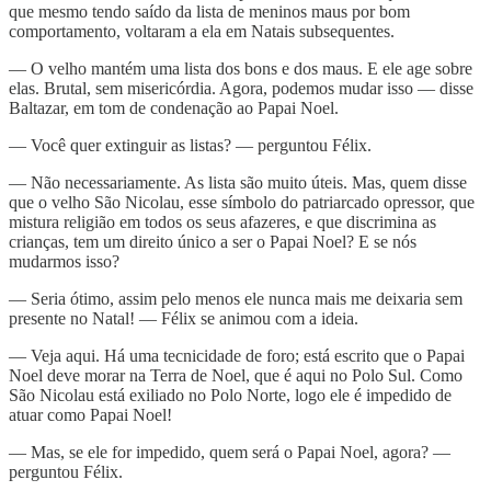
que mesmo tendo saído da lista de meninos maus por bom
comportamento, voltaram a ela em Natais subsequentes.
— O velho mantém uma lista dos bons e dos maus. E ele age sobre
elas. Brutal, sem misericórdia. Agora, podemos mudar isso — disse
Baltazar, em tom de condenação ao Papai Noel.
— Você quer extinguir as listas? — perguntou Félix.
— Não necessariamente. As lista são muito úteis. Mas, quem disse
que o velho São Nicolau, esse símbolo do patriarcado opressor, que
mistura religião em todos os seus afazeres, e que discrimina as
crianças, tem um direito único a ser o Papai Noel? E se nós
mudarmos isso?
— Seria ótimo, assim pelo menos ele nunca mais me deixaria sem
presente no Natal! — Félix se animou com a ideia.
— Veja aqui. Há uma tecnicidade de foro; está escrito que o Papai
Noel deve morar na Terra de Noel, que é aqui no Polo Sul. Como
São Nicolau está exiliado no Polo Norte, logo ele é impedido de
atuar como Papai Noel!
— Mas, se ele for impedido, quem será o Papai Noel, agora? —
perguntou Félix.