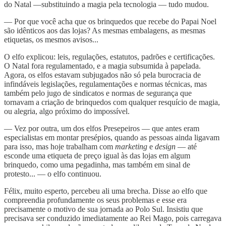
do Natal —substituindo a magia pela tecnologia — tudo mudou.
— Por que você acha que os brinquedos que recebe do Papai Noel
são idênticos aos das lojas? As mesmas embalagens, as mesmas
etiquetas, os mesmos avisos...
O elfo explicou: leis, regulações, estatutos, padrões e certificações.
O Natal fora regulamentado, e a magia subsumida à papelada.
Agora, os elfos estavam subjugados não só pela burocracia de
infindáveis legislações, regulamentações e normas técnicas, mas
também pelo jugo de sindicatos e normas de segurança que
tornavam a criação de brinquedos com qualquer resquício de magia,
ou alegria, algo próximo do impossível.
— Vez por outra, um dos elfos Presepeiros — que antes eram
especialistas em montar presépios, quando as pessoas ainda ligavam
para isso, mas hoje trabalham com
marketing
e
design
— até
esconde uma etiqueta de preço igual às das lojas em algum
brinquedo, como uma pegadinha, mas também em sinal de
protesto... — o elfo continuou.
Félix, muito esperto, percebeu ali uma brecha. Disse ao elfo que
compreendia profundamente os seus problemas e esse era
precisamente o motivo de sua jornada ao Polo Sul. Insistiu que
precisava ser conduzido imediatamente ao Rei Mago, pois carregava