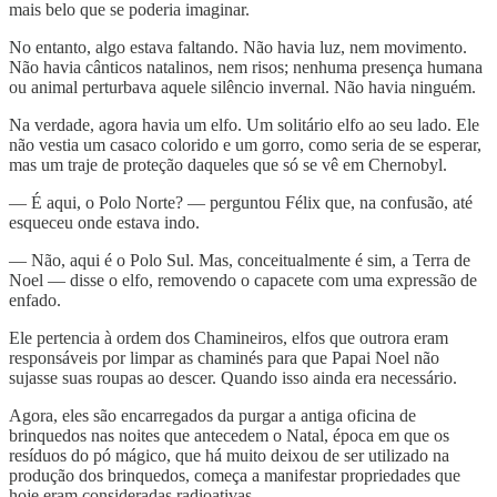
mais belo que se poderia imaginar.
No entanto, algo estava faltando. Não havia luz, nem movimento.
Não havia cânticos natalinos, nem risos; nenhuma presença humana
ou animal perturbava aquele silêncio invernal. Não havia ninguém.
Na verdade, agora havia um elfo. Um solitário elfo ao seu lado. Ele
não vestia um casaco colorido e um gorro, como seria de se esperar,
mas um traje de proteção daqueles que só se vê em Chernobyl.
— É aqui, o Polo Norte? — perguntou Félix que, na confusão, até
esqueceu onde estava indo.
— Não, aqui é o Polo Sul. Mas, conceitualmente é sim, a Terra de
Noel — disse o elfo, removendo o capacete com uma expressão de
enfado.
Ele pertencia à ordem dos Chamineiros, elfos que outrora eram
responsáveis por limpar as chaminés para que Papai Noel não
sujasse suas roupas ao descer. Quando isso ainda era necessário.
Agora, eles são encarregados da purgar a antiga oficina de
brinquedos nas noites que antecedem o Natal, época em que os
resíduos do pó mágico, que há muito deixou de ser utilizado na
produção dos brinquedos, começa a manifestar propriedades que
hoje eram consideradas radioativas.