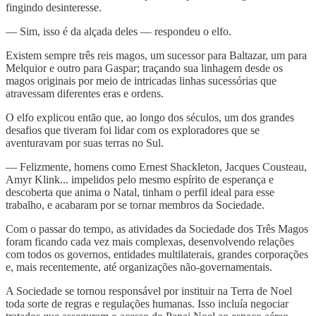
fingindo desinteresse.
— Sim, isso é da alçada deles — respondeu o elfo.
Existem sempre três reis magos, um sucessor para Baltazar, um para
Melquior e outro para Gaspar; traçando sua linhagem desde os
magos originais por meio de intricadas linhas sucessórias que
atravessam diferentes eras e ordens.
O elfo explicou então que, ao longo dos séculos, um dos grandes
desafios que tiveram foi lidar com os exploradores que se
aventuravam por suas terras no Sul.
— Felizmente, homens como Ernest Shackleton, Jacques Cousteau,
Amyr Klink... impelidos pelo mesmo espírito de esperança e
descoberta que anima o Natal, tinham o perfil ideal para esse
trabalho, e acabaram por se tornar membros da Sociedade.
Com o passar do tempo, as atividades da Sociedade dos Três Magos
foram ficando cada vez mais complexas, desenvolvendo relações
com todos os governos, entidades multilaterais, grandes corporações
e, mais recentemente, até organizações não-governamentais.
A Sociedade se tornou responsável por instituir na Terra de Noel
toda sorte de regras e regulações humanas. Isso incluía negociar