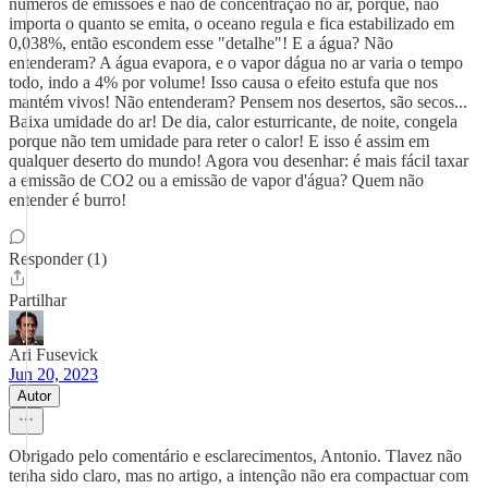
números de emissões e não de concentração no ar, porque, não
importa o quanto se emita, o oceano regula e fica estabilizado em
0,038%, então escondem esse "detalhe"! E a água? Não
entenderam? A água evapora, e o vapor dágua no ar varia o tempo
todo, indo a 4% por volume! Isso causa o efeito estufa que nos
mantém vivos! Não entenderam? Pensem nos desertos, são secos...
Baixa umidade do ar! De dia, calor esturricante, de noite, congela
porque não tem umidade para reter o calor! E isso é assim em
qualquer deserto do mundo! Agora vou desenhar: é mais fácil taxar
a emissão de CO2 ou a emissão de vapor d'água? Quem não
entender é burro!
Responder (1)
Partilhar
Ari Fusevick
Jun 20, 2023
Autor
Obrigado pelo comentário e esclarecimentos, Antonio. Tlavez não
tenha sido claro, mas no artigo, a intenção não era compactuar com