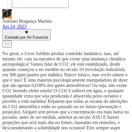
Antonio Bragança Martins
Jun 14, 2023
Gostado por Ari Fusevick
No geral, o Livre Arbítrio produz conteúdo fantástico, mas, até
mesmo ele, caiu na narrativa de que existe uma mudança climática
antropológica! Vamos falar de CO2: ele está estabilizado, desde
quando começou a ser medido no século 19 (revolução industrial),
em 380 ppm (partes por milhão). Parece básico, mas vocês sabem o
que é isso? É uma maneira psicologicamente manipuladora de dizer
que são apenas 0,038% dos gases atmosféricos! Ou seja, não existe
CO2 fazendo efeito estufa! O CO2 é solúvel em água, e qualquer
quantidade extra que seja produzida é absorvida pelos oceanos e
provêm a vida marinha! Reparem que todas as escalas de alterações
do CO2 atmosférico estão no passado ou no futuro (presunção e
projeção). Alegam sem provas que a concentração era mais baixa no
passado, antes de ser medida, anterior ao século XIX! E fazem
projeções que será mais alta no futuro, baseadas em emissões, e
desconsiderando a solubilidade nos oceanos! Eles sempre usam