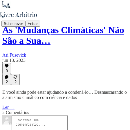
Subscrever
Entrar
As 'Mudanças Climáticas' Não
São a Sua…
Ari Fusevick
jun 13, 2023
9
2
2
E você ainda pode estar ajudando a condená-lo… Desmascarando o
alarmismo climático com ciência e dados
Ler →
2 Comentários